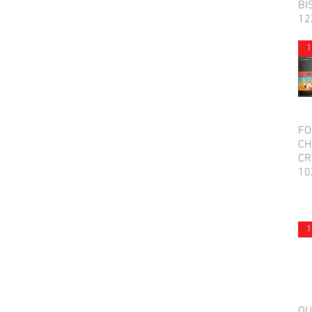
BI
12
1
FO
CH
CR
10
1
QU