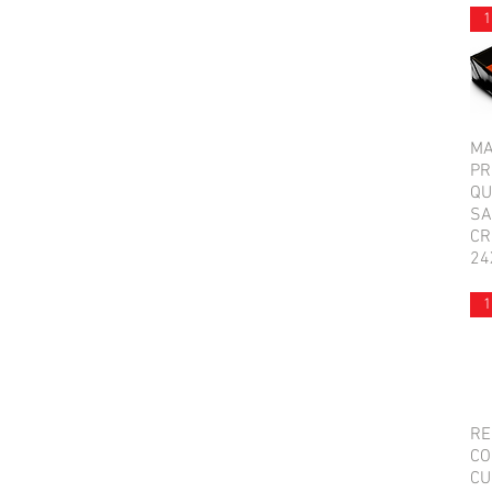
1
MA
PR
QU
SA
CR
24
1
RE
CO
CU