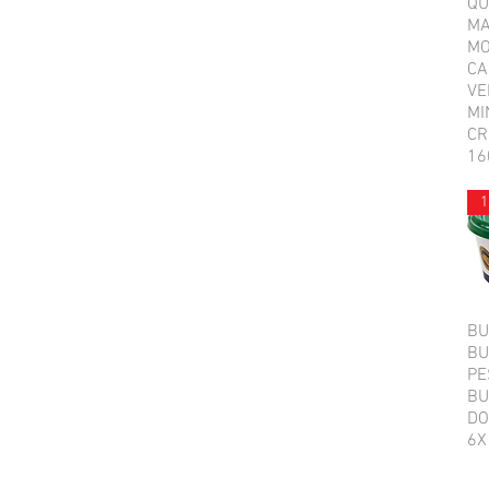
QU
MA
MO
CA
VE
MI
CR
16
1
BU
BU
PE
BU
D
6X