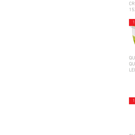
CR
15
1
QU
QU
LE
1