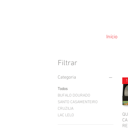
Início
Filtrar
Categoria
1
Todos
BUFALO DOURADO
SANTO CASAMENTEIRO
CRUZILIA
QU
LAC LELO
CA
RE