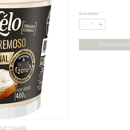
Quantidade
*
Entre em conta
LELO 12X400G