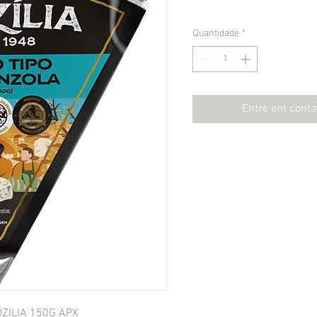
Quantidade
*
Entre em conta
ZILIA 150G APX