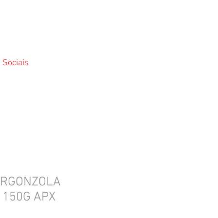
 Sociais
GORGONZOLA
A 150G APX