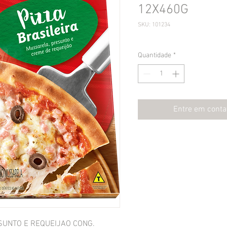
12X460G
SKU: 101234
Quantidade
*
Entre em conta
SUNTO E REQUEIJAO CONG.