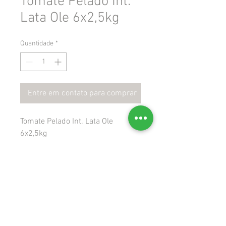
Tomate Pelado Int.
Lata Ole 6x2,5kg
Quantidade
*
Entre em contato para comprar
Tomate Pelado Int. Lata Ole
6x2,5kg
 Gtin: 7891032011323
 Ncm: 20021000
 Cest:
Rua Felisberto José da Silva, 445, Aririú