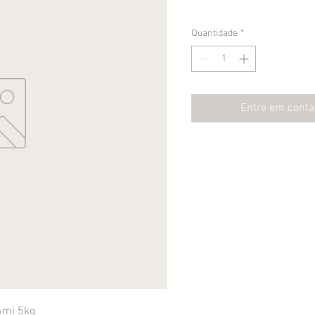
Quantidade
*
Entre em conta
Ami 5kg