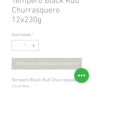
Tempero Black Rub
Churrasquero
12x230g
Quantidade
*
Entre em contato para comprar
Tempero Black Rub Churrasquero
12x230g
 Gtin: 7895060500064
 Ncm: 21039021
 Cest: 1703500