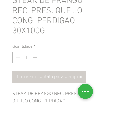
STEAK DE FRANGO
REC. PRES. QUEIJO
CONG. PERDIGAO
30X100G
Quantidade
*
Entre em contato para comprar
STEAK DE FRANGO REC. PRES.
QUEIJO CONG. PERDIGAO
30X100G
 GTIN: 7891515473020
 NCM: 16023230
 CEST: 1707900