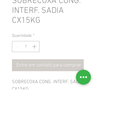
SOBRECOXA CONG.
INTERF. SADIA
CX15KG
Quantidade
*
Entre em contato para comprar
SOBRECOXA CONG. INTERF. SADIA
CX15KG
 GTIN: 7893000532793
 NCM: 02071400
 CEST: 1708700