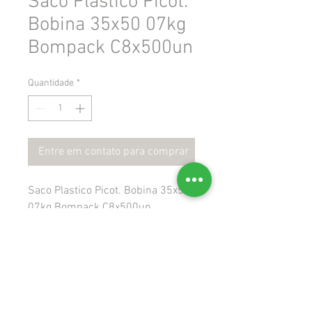
Saco Plastico Picot.
Bobina 35x50 07kg
Bompack C8x500un
Quantidade
*
Entre em contato para comprar
Saco Plastico Picot. Bobina 35x50
07kg Bompack C8x500un
 Gtin: 7898416300936
 Ncm: 39232190
 Cest: 1101200