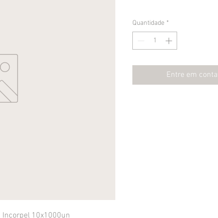
Quantidade
*
Entre em conta
m Incorpel 10x1000un