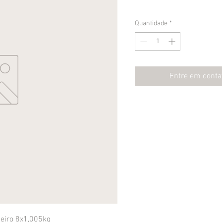
Quantidade
*
Entre em conta
eiro 8x1,005kg