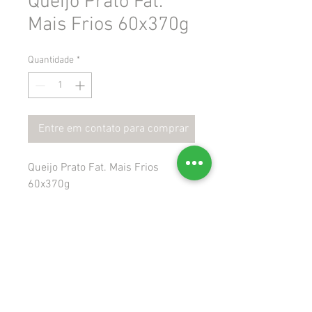
Queijo Prato Fat.
Mais Frios 60x370g
Quantidade
*
Entre em contato para comprar
Queijo Prato Fat. Mais Frios
60x370g
 Gtin: 7898954887203
 Ncm: 04061090
 Cest: 1702400
Rua Felisberto José da Silva, 445, Aririú