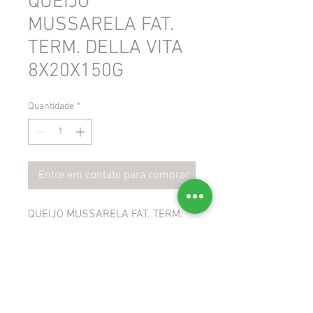
QUEIJO
MUSSARELA FAT.
TERM. DELLA VITA
8X20X150G
Quantidade
*
Entre em contato para comprar
QUEIJO MUSSARELA FAT. TERM.
DELLA VITA 8X20X150G
 GTIN: 7898265680111
 NCM: 04061010
 CEST: 1702401