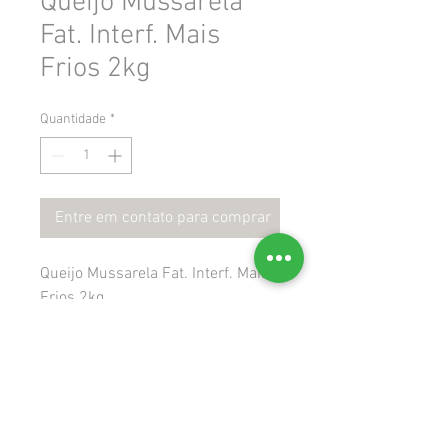
Queijo Mussarela
Fat. Interf. Mais
Frios 2kg
Quantidade
*
Entre em contato para comprar
Queijo Mussarela Fat. Interf. Mais
Frios 2kg
 Gtin: 7898954887647
 Ncm: 04061010
 Cest: 1702301