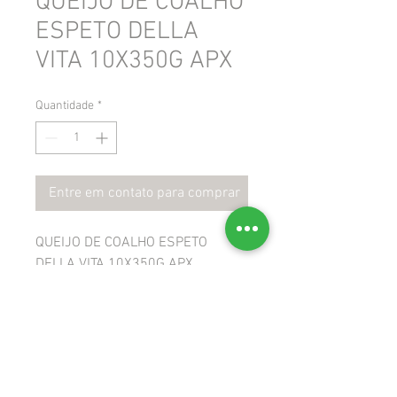
QUEIJO DE COALHO
ESPETO DELLA
VITA 10X350G APX
Quantidade
*
Entre em contato para comprar
QUEIJO DE COALHO ESPETO
DELLA VITA 10X350G APX
 GTIN: 7898265680876
 NCM: 04069020
 CEST: 1702400