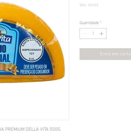
SKU: 101415
Quantidade
*
Entre em conta
UA PREMIUM DELLA VITA 500G