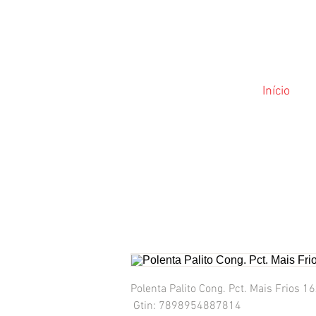
Início
Polenta Palito Cong. Pct. Mais Frios 1
 Gtin: 7898954887814