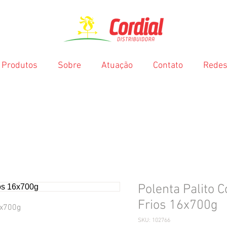
Produtos
Sobre
Atuação
Contato
Redes
Polenta Palito C
Frios 16x700g
6x700g
SKU: 102766