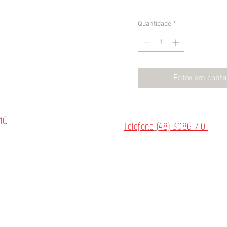
Quantidade
*
Entre em conta
riú
Telefone
(48)-3086-7101