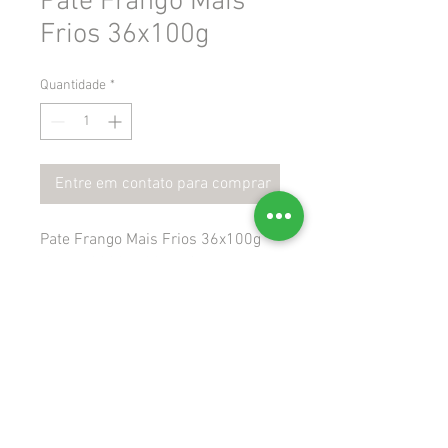
Pate Frango Mais
Frios 36x100g
Quantidade
*
Entre em contato para comprar
Pate Frango Mais Frios 36x100g
 Gtin: 7898954887470
 Ncm: 16010000
 Cest: 1707600
Rua Felisberto José da Silva, 445, Aririú
Palhoça, SC - CEP
88.135-500