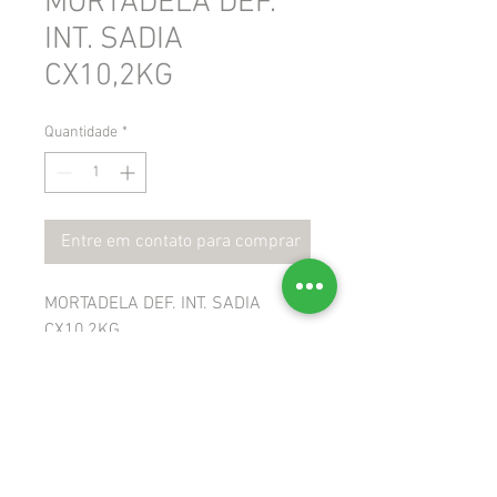
MORTADELA DEF.
INT. SADIA
CX10,2KG
Quantidade
*
Entre em contato para comprar
MORTADELA DEF. INT. SADIA
CX10,2KG
 GTIN: 7893000004832
 NCM: 16010000
 CEST: 1707800