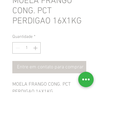
MOELA FRANGO
CONG. PCT
PERDIGAO 16X1KG
Quantidade
*
Entre em contato para comprar
MOELA FRANGO CONG. PCT
PERDIGAO 16X1KG
 GTIN: 7891515194864
 NCM: 05040090
 CEST: 1708700