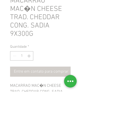
MACARRAO
MAC�N CHEESE
TRAD. CHEDDAR
CONG. SADIA
9X300G
Quantidade
*
Entre em contato para comprar
MACARRAO MAC�N CHEESE
TRAD. CHEDDAR CONG. SADIA
9X300G
 GTIN: 7891515606329
 NCM: 19023000