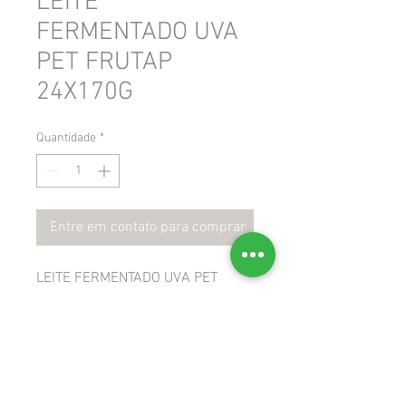
LEITE
FERMENTADO UVA
PET FRUTAP
24X170G
Quantidade
*
Entre em contato para comprar
LEITE FERMENTADO UVA PET
FRUTAP 24X170G
 GTIN: 7896862002251
 NCM: 04039000
 CEST: 1702100