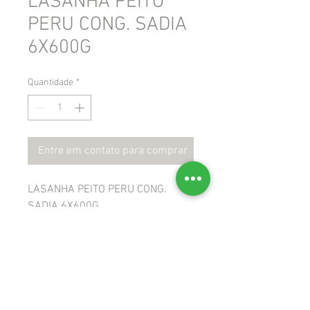
LASANHA PEITO
PERU CONG. SADIA
6X600G
Quantidade
*
Entre em contato para comprar
LASANHA PEITO PERU CONG.
SADIA 6X600G
 GTIN: 7891515476212
 NCM: 19022000
 CEST: 1704802