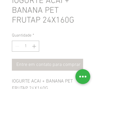
IOGURTE ACAI +
BANANA PET
FRUTAP 24X160G
Quantidade
*
Entre em contato para comprar
IOGURTE ACAI + BANANA PET
FRUTAP 24X160G
 GTIN: 7896862002367
 NCM: 04032000
 CEST: 1702100