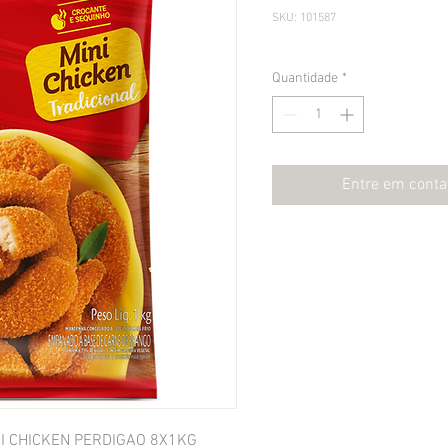
SKU: 101587
Quantidade
*
Entre em conta
I CHICKEN PERDIGAO 8X1KG