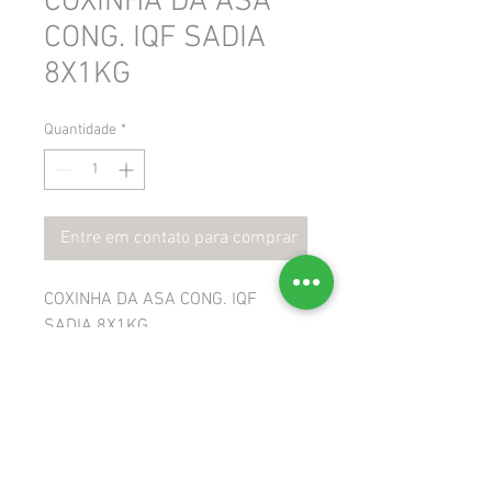
COXINHA DA ASA
CONG. IQF SADIA
8X1KG
Quantidade
*
Entre em contato para comprar
COXINHA DA ASA CONG. IQF
SADIA 8X1KG
 GTIN: 7893000488878
 NCM: 02071400
 CEST: 1708700