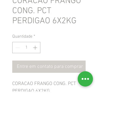
CORACAO FRANGO
CONG. PCT
PERDIGAO 6X2KG
Quantidade
*
Entre em contato para comprar
CORACAO FRANGO CONG. PCT
PERDIGAO 6X2KG
 GTIN: 7891515972059
 NCM: 02071400
 CEST: 1708700