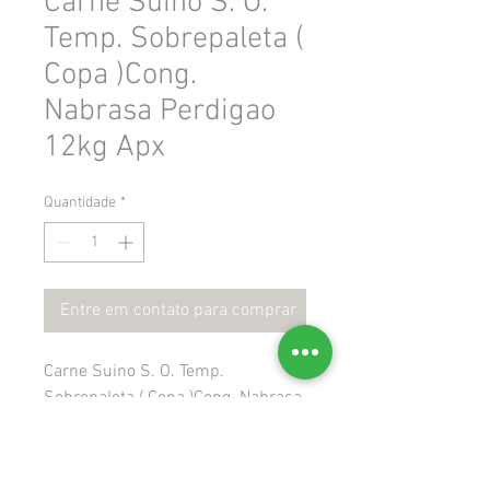
Carne Suino S. O.
Temp. Sobrepaleta (
Copa )Cong.
Nabrasa Perdigao
12kg Apx
Quantidade
*
Entre em contato para comprar
Carne Suino S. O. Temp.
Sobrepaleta ( Copa )Cong. Nabrasa
Perdigao 12kg Apx
 Gtin: 7891515586430
 Ncm: 02032900