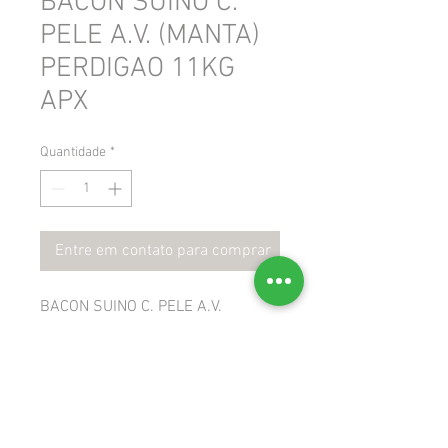
BACON SUINO C.
PELE A.V. (MANTA)
PERDIGAO 11KG
APX
Quantidade
*
Entre em contato para comprar
BACON SUINO C. PELE A.V.
(MANTA) PERDIGAO 11KG APX
 GTIN: 7891515767600
 NCM: 02101200
 CEST: 1708701